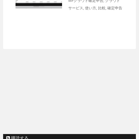
MFクラウド確定申告
,
クラウド
サービス
,
使い方
,
比較
,
確定申告
購読する