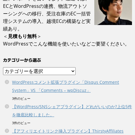
ECとWordPressの連携、物流アウトソ
ーシングへの移行、受注在庫のEC一括管
理システム‎の導入、越境ECの構築など実
績あり。
＜
見積もり無料
＞
WordPressでこんな機能を使いたいなどご要望ください。
カテゴリーから選ぶ
カ
テ
WordPressコメント拡張プラグイン「Disqus Comment
ゴ
System」VS 「Comments – wpDiscuz」
リ
ー
3件のビュー
か
【WordPress/SNSシェアプラグイン】どれがいいのか?上位5件
ら
を徹底比較しました。
選
3件のビュー
ぶ
【アフィリエイトリンク挿入プラグイン】ThirstyAffiliates