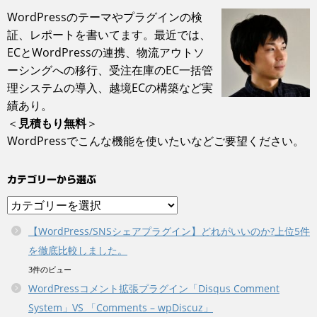
WordPressのテーマやプラグインの検
証、レポートを書いてます。最近では、
ECとWordPressの連携、物流アウトソ
ーシングへの移行、受注在庫のEC一括管
理システム‎の導入、越境ECの構築など実
績あり。
＜
見積もり無料
＞
WordPressでこんな機能を使いたいなどご要望ください。
カテゴリーから選ぶ
カ
テ
【WordPress/SNSシェアプラグイン】どれがいいのか?上位5件
ゴ
を徹底比較しました。
リ
ー
3件のビュー
か
WordPressコメント拡張プラグイン「Disqus Comment
ら
System」VS 「Comments – wpDiscuz」