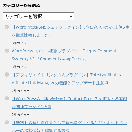
カテゴリーから選ぶ
カ
テ
【WordPress/SNSシェアプラグイン】どれがいいのか?上位5件
ゴ
を徹底比較しました。
リ
ー
3件のビュー
か
WordPressコメント拡張プラグイン「Disqus Comment
ら
System」VS 「Comments – wpDiscuz」
選
3件のビュー
ぶ
【アフィリエイトリンク挿入プラグイン】ThirstyAffiliates
Affiliate Link Managerの機能とアップデート注意点
2件のビュー
【WordPress/お問い合わせ】Contact Form 7 を拡張する有能
な関連プラグイン5選
2件のビュー
【無料】飲食店責任者として食べログ・ぐるなび・ホットペッ
パーの掲載情報を編集する方法