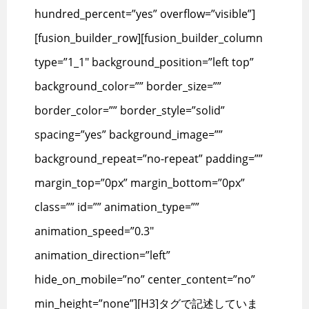
hundred_percent=”yes” overflow=”visible”]
[fusion_builder_row][fusion_builder_column
type=”1_1″ background_position=”left top”
background_color=”” border_size=””
border_color=”” border_style=”solid”
spacing=”yes” background_image=””
background_repeat=”no-repeat” padding=””
margin_top=”0px” margin_bottom=”0px”
class=”” id=”” animation_type=””
animation_speed=”0.3″
animation_direction=”left”
hide_on_mobile=”no” center_content=”no”
min_height=”none”][H3]タグで記述していま