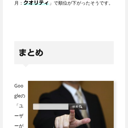
月：
」で順位が下がったそうです。
クオリティ
まとめ
Goo
gleの
「ユ
ーザ
ーが