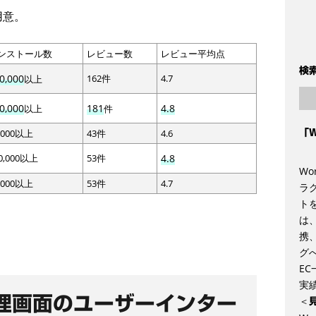
用意。
ンストール数
レビュー数
レビュー平均点
検
0,000
162件
4.7
以上
0,000
181
4.8
以上
件
,000以上
43件
4.6
「
0,000以上
53件
4.8
Wo
,000以上
53件
4.7
ラ
ト
は、
携
グ
E
実
s管理画面のユーザーインター
＜