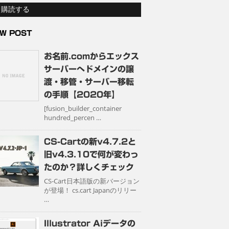
購読する
W POST
お名前.comからエックス
サーバーへドメインの譲
渡・移管・サーバー移転
の手順【2020年】
[fusion_builder_container
hundred_percen …
CS-Cartの新v4.7.2と
旧v4.3.10で何が変わっ
たのか？詳しくチェック
CS-Cart日本語版の新バージョン
が登場！ cs.cart Japanのリリー
…
Illustrator Aiデータの