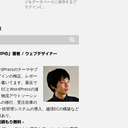
ジをデータベースに保存するプ
ラグインC …
索
WPの」著者 / ウェブデザイナー
rdPressのテーマやプ
グインの検証、レポー
を書いてます。最近で
ECとWordPressの連
、物流アウトソーシン
への移行、受注在庫の
C一括管理システム‎の導入、越境ECの構築など
績あり。
＞
見積もり無料