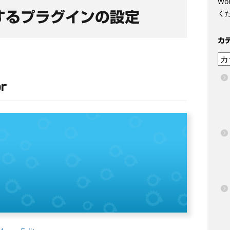
Wo
く
するプラグインの設定
カ
カ
テ
ゴ
r
リ
ー
か
ら
選
ぶ